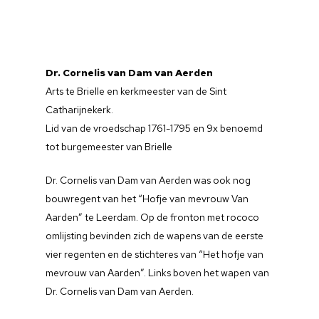
Lidmaatschap
Concordia
Trouwluiden
Donateur worden
Crans
Luidsimulator
Informatie & aanvraa
Het Gildelied
Barbara
Dr. Cornelis van Dam van Aerden
Onderzoek
Contact
Arts te Brielle en kerkmeester van de Sint
Bakker
Mobiele beiaard
De Dop
Catharijnekerk.
Vrijheidsklok
Lid van de vroedschap 1761-1795 en 9x benoemd
Stadhuisklokje
Beiaardkoor
tot burgemeester van Brielle
Klok Martinuskerk
Opschrift Banklok Kat
Mobiele beiaard
Klok Jacobskerk
Dr. Cornelis van Dam van Aerden was ook nog
bouwregent van het “Hofje van mevrouw Van
Stadhuisklok
Aarden” te Leerdam. Op de fronton met rococo
omlijsting bevinden zich de wapens van de eerste
vier regenten en de stichteres van “Het hofje van
mevrouw van Aarden”. Links boven het wapen van
Dr. Cornelis van Dam van Aerden.