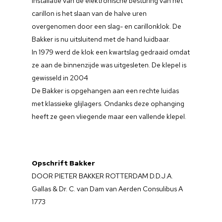
installatie van de elektronische besturing van het
carillon is het slaan van de halve uren
overgenomen door een slag- en carillonklok. De
Bakker is nu uitsluitend met de hand luidbaar.
In 1979 werd de klok een kwartslag gedraaid omdat
ze aan de binnenzijde was uitgesleten. De klepel is
gewisseld in 2004
De Bakker is opgehangen aan een rechte luidas
met klassieke glijlagers. Ondanks deze ophanging
heeft ze geen vliegende maar een vallende klepel.
Home
Opschrift Bakker
Over ons
DOOR PIETER BAKKER ROTTERDAM D.D.J.A.
Gallas & Dr. C. van Dam van Aerden Consulibus A
De klokken
Geschiedenis
1773
Bestuur
Luidmomenten
Katrin