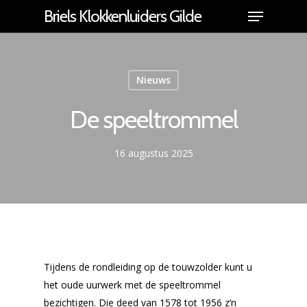
Briels Klokkenluiders Gilde
Nieuws
De speeltrommel
16 augustus 2025
Tijdens de rondleiding op de touwzolder kunt u
Home
het oude uurwerk met de speeltrommel
bezichtigen. Die deed van 1578 tot 1956 z’n