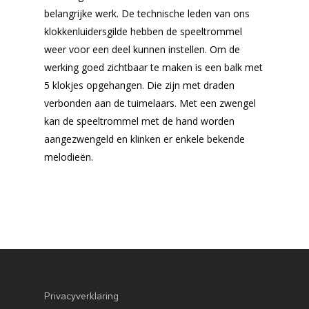
Over ons
belangrijke werk. De technische leden van ons
klokkenluidersgilde hebben de speeltrommel
De klokken
Geschiedenis
weer voor een deel kunnen instellen. Om de
Bestuur
Luidmomenten
Katrin
werking goed zichtbaar te maken is een balk met
Lidmaatschap
5 klokjes opgehangen. Die zijn met draden
Concordia
Trouwluiden
verbonden aan de tuimelaars. Met een zwengel
Donateur worden
Crans
Luidsimulator
Informatie & aanvraa
kan de speeltrommel met de hand worden
Het Gildelied
aangezwengeld en klinken er enkele bekende
Barbara
Onderzoek
melodieën.
Contact
Bakker
Mobiele beiaard
De Dop
Vrijheidsklok
Stadhuisklokje
Beiaardkoor
Klok Martinuskerk
Opschrift Banklok Kat
Mobiele beiaard
Klok Jacobskerk
Stadhuisklok
Privacyverklaring